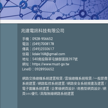
兆達電訊科技有限公司
手機：
0928-956652
電話：
(049)7008178
傳真：(049)2550617
信箱：
lidale168@gmail.com
地址：540南投縣草屯鎮御富路397號
網址：
https://www.must-go.tw
LineID：0928956652
網路交換總機系統建置租賃 /雲端總機系統租賃 /一般節費
系統建置 /網路監控系統建置 /網路安全系統規畫及建置 /
電子圍籬系統建置 /企業級網頁設計 /商務型網頁設計 /網
頁seo優化 /高階無線網路系統建置