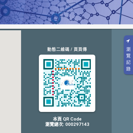
瀏
動態二維碼 / 頁頁傳
覽
記
錄
本頁 QR Code
瀏覽總次: 000297143