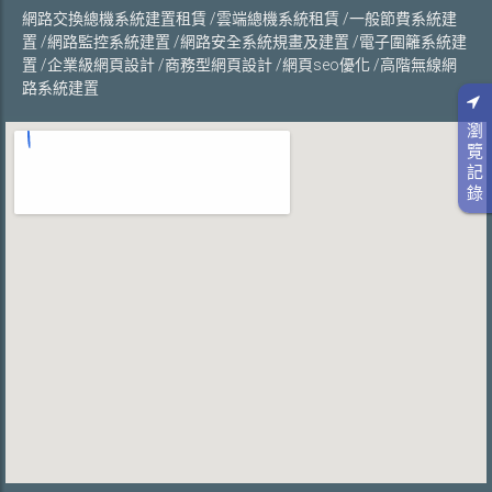
網路交換總機系統建置租賃 /雲端總機系統租賃 /一般節費系統建
置 /網路監控系統建置 /網路安全系統規畫及建置 /電子圍籬系統建
置 /企業級網頁設計 /商務型網頁設計 /網頁seo優化 /高階無線網
路系統建置
瀏
覽
記
錄